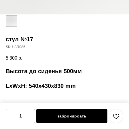
стул №17
SKU:
AR085
5 300
р.
Высота до сиденья 500мм
LxWxH: 540x430x830 mm
забронироать