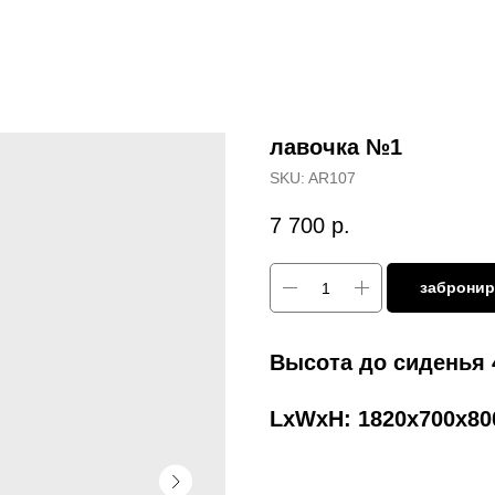
лавочка №1
SKU:
AR107
7 700
р.
забронир
Высота до сиденья
LxWxH: 1820x700x8