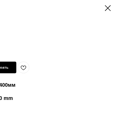
оать
 400мм
00 mm