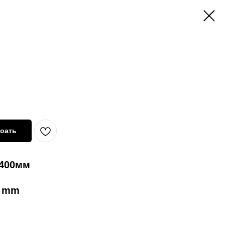
оать
 400мм
0 mm