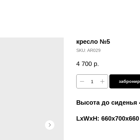
кресло №5
SKU:
AR029
4 700
р.
забронир
Высота до сиденья
LxWxH: 660x700x66