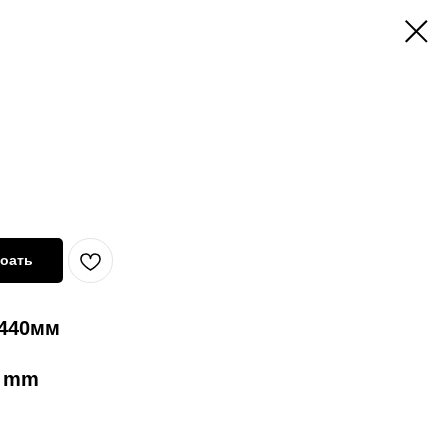
оать
 440мм
0 mm