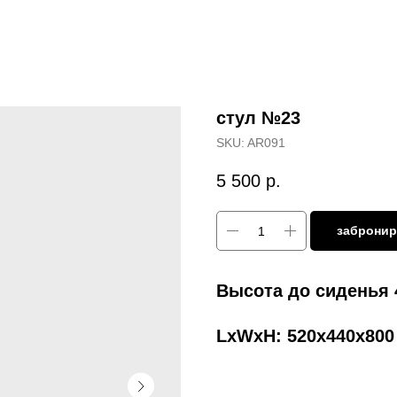
стул №23
SKU:
AR091
5 500
р.
забронир
Высота до сиденья
LxWxH: 520x440x80