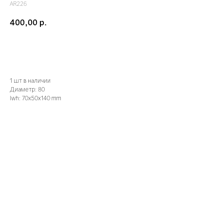
AR226
400,00
р.
забронироать
1 шт в наличии
Диаметр: 80
lwh: 70x50x140 mm