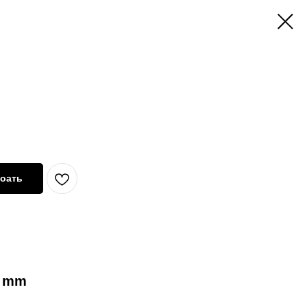
оать
5 mm