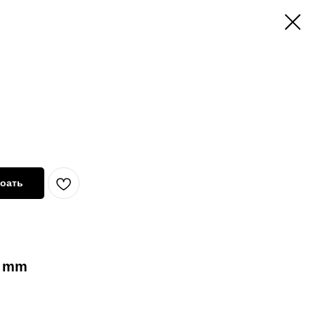
оать
0 mm