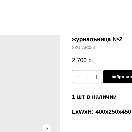
журнальница №2
SKU:
AR033
2 700
р.
забронир
1 шт в наличии
LxWxH: 400x250x45