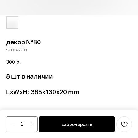
декор №80
SKU:
AR233
300
р.
8 шт в наличии
LxWxH: 385x130x20 mm
забронироать